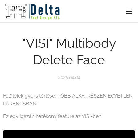
"VISI" Multibody
Delete Face
2025.04.04
Felületek gyors törlése, TÖBB ALKATRÉSZEN EGYETLEN
PARANCSBAN!
Ez egy igazán hatékony feature az VISI-ben!