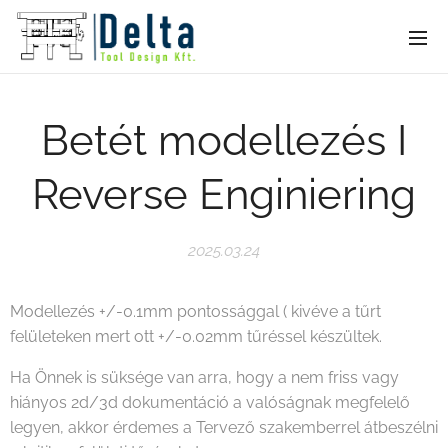
Betét modellezés I
Reverse Enginiering
2025.03.24
Modellezés +/-0.1mm pontossággal ( kivéve a tűrt
felületeken mert ott +/-0.02mm tűréssel készültek.
Ha Önnek is süksége van arra, hogy a nem friss vagy
hiányos 2d/3d dokumentáció a valóságnak megfelelő
legyen, akkor érdemes a Tervező szakemberrel átbeszélni