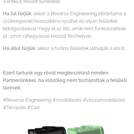
a kritikus felületi tűréseket.
Ha túl tűrjük
: akkor a Reverse Enginieering időtartama a
szükségesnél hosszabbra nyúlhat és olyan felületek
kidolgozásával megy el az idő, amik nem funkcionálisak
pl.: 2mm ráhagyással készült férőhelyek.
Ha allul tűrjük
: akkor a fontos felületek láthatják a kárát.
Ezért tartunk egy rövid megbeszélést minden
Partnerünkkel, ha előzőleg nem tisztázottak a felületi
tűrések.
#Reverse Engineering #modellezés #visszamodellezés
#Tervezés #Cad