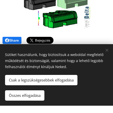
Share
Sütiket használunk, hogy biztosítsuk a weboldal megfelelő
működését és biztonságát, valamint hogy a lehető legjobb
felhasználói élményt kínáljuk Neked.
Csak a legszükségesebbek elfogadása
© 2023 Delta Tool Design Kft. | Minden jog fenntartva.
Összes elfogadása
Az oldalt a
Webnode
működteti
Sütik